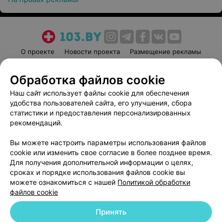
О проекте
Новости проекта
Размещение рекламы
Медицинский маркетинг
Публичный договор
Обработка файлов cookie
Пользовательское соглашение
Способы оплаты
Наш сайт использует файлы cookie для обеспечения
Вакансии
Партнеры
удобства пользователей сайта, его улучшения, сбора
Написать руководителю 103.by
статистики и предоставления персонализированных
Написать в поддержку
рекомендаций.
Персональные настройки cookie
Вы можете настроить параметры использования файлов
Обработка персональных данных
cookie или изменить свое согласие в более позднее время.
Для получения дополнительной информации о целях,
сроках и порядке использования файлов cookie вы
можете ознакомиться с нашей
Политикой обработки
файлов cookie
Принять
© 2026 ООО «Артокс Лаб», УНП 191700409
| 220012, Республика Беларусь,